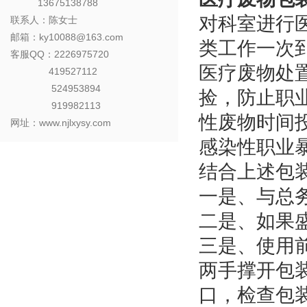
13675138788
对科室进行
联系人：陈女士
邮箱：ky10088@163.com
类工作一次
客服QQ：2226975720
医疗废物处
419527112
524953894
捡，防止职
919982113
性废物时间
网址：www.njlxysy.com
感染性职业
结合上述包装
一是、与总
二是、如果盛
三是、使用
两手撑开包
口，检查包