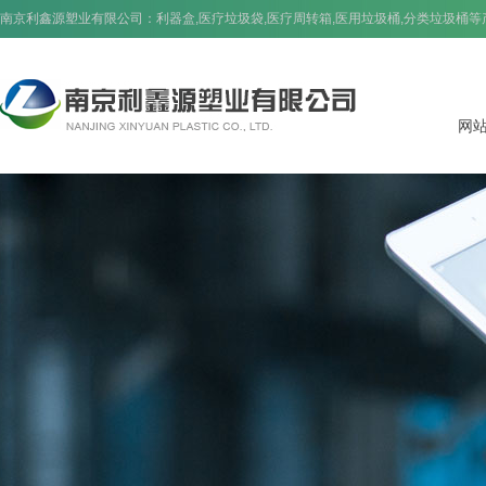
南京利鑫源塑业有限公司：
利器盒
,
医疗垃圾袋
,
医疗周转箱
,
医用垃圾桶
,
分类垃圾桶
等
网